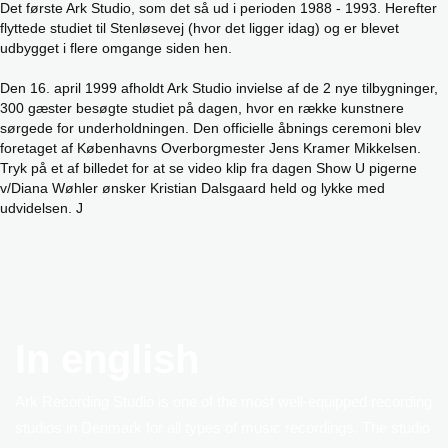
Det første Ark Studio, som det så ud i perioden 1988 - 1993. Herefter
flyttede studiet til Stenløsevej (hvor det ligger idag) og er blevet
udbygget i flere omgange siden hen.
Den 16. april 1999 afholdt Ark Studio invielse af de 2 nye tilbygninger,
300 gæster besøgte studiet på dagen, hvor en række kunstnere
sørgede for underholdningen. Den officielle åbnings ceremoni blev
foretaget af Københavns Overborgmester Jens Kramer Mikkelsen.
Tryk på et af billedet for at se video klip fra dagen Show U pigerne
v/Diana Wøhler ønsker Kristian Dalsgaard held og lykke med
udvidelsen. J
In english
Ark Recording Studio is one of the most well-equipped recording
studios in Denmark for all types of music recordings. The studio