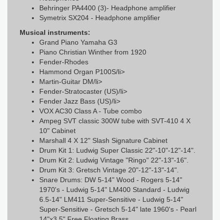
Behringer PA4400 (3)- Headphone amplifier
Symetrix SX204 - Headphone amplifier
Musical instruments:
Grand Piano Yamaha G3
Piano Christian Winther from 1920
Fender-Rhodes
Hammond Organ P100S/li>
Martin-Guitar DM/li>
Fender-Stratocaster (US)/li>
Fender Jazz Bass (US)/li>
VOX AC30 Class A - Tube combo
Ampeg SVT classic 300W tube with SVT-410 4 X
10" Cabinet
Marshall 4 X 12" Slash Signature Cabinet
Drum Kit 1: Ludwig Super Classic 22"-10"-12"-14".
Drum Kit 2: Ludwig Vintage "Ringo" 22"-13"-16".
Drum Kit 3: Gretsch Vintage 20"-12"-13"-14".
Snare Drums: DW 5-14" Wood - Rogers 5-14"
1970's - Ludwig 5-14" LM400 Standard - Ludwig
6.5-14" LM411 Super-Sensitive - Ludwig 5-14"
Super-Sensitive - Gretsch 5-14" late 1960's - Pearl
14"x3,5" Free Floating Brass