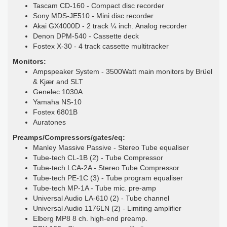
Tascam CD-160 - Compact disc recorder
Sony MDS-JE510 - Mini disc recorder
Akai GX4000D - 2 track ¼ inch. Analog recorder
Denon DPM-540 - Cassette deck
Fostex X-30 - 4 track cassette multitracker
Monitors:
Ampspeaker System - 3500Watt main monitors by Brüel
& Kjær and SLT
Genelec 1030A
Yamaha NS-10
Fostex 6801B
Auratones
Preamps/Compressors/gates/eq:
Manley Massive Passive - Stereo Tube equaliser
Tube-tech CL-1B (2) - Tube Compressor
Tube-tech LCA-2A - Stereo Tube Compressor
Tube-tech PE-1C (3) - Tube program equaliser
Tube-tech MP-1A - Tube mic. pre-amp
Universal Audio LA-610 (2) - Tube channel
Universal Audio 1176LN (2) - Limiting amplifier
Elberg MP8 8 ch. high-end preamp.