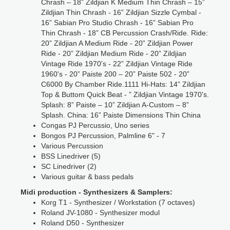
Chrash – 18” Zildjian K Medium Thin Chrash – 15”
Zildjian Thin Chrash - 16” Zildjian Sizzle Cymbal -
16” Sabian Pro Studio Chrash - 16” Sabian Pro
Thin Chrash - 18” CB Percussion Crash/Ride. Ride:
20” Zildjian A Medium Ride - 20” Zildjian Power
Ride - 20” Zildjian Medium Ride - 20” Zildjian
Vintage Ride 1970's - 22” Zildjian Vintage Ride
1960's - 20” Paiste 200 – 20” Paiste 502 - 20”
C6000 By Chamber Ride.1111 Hi-Hats: 14” Zildjian
Top & Buttom Quick Beat - ” Zildjian Vintage 1970's.
Splash: 8” Paiste – 10” Zildjian A-Custom – 8”
Splash. China: 16” Paiste Dimensions Thin China
Congas PJ Percussio, Uno series
Bongos PJ Percussion, Palmline 6" - 7
Various Percussion
BSS Linedriver (5)
SC Linedriver (2)
Various guitar & bass pedals
Midi production - Synthesizers & Samplers:
Korg T1 - Synthesizer / Workstation (7 octaves)
Roland JV-1080 - Synthesizer modul
Roland D50 - Synthesizer