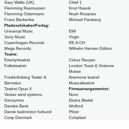
Gary Wallis (UK)
Chief 1
Flemming Rasmussen
Knut Haavik
Flemming Ostermann
Noah Rosanes
Franz Beckerlee
Michael Parsberg
Pladeselskaber/Forlag:
Univarsal Music
EMI
Sony Music
Virgin
Copenhagen Records
RE:A:CH
Mega Records
Wilhelm Hansen Edition
Teatre:
Eventyrteatret
Cirkus Revyen
Folketeatret
London Toast & Vivienne
Mckee
Frederiksberg Teater &
Anemone teatret
Børnekor
Musicalteatret
Teatret Opus X
Firmaarrangementer:
Vestax wind systems
Novo
Genzymes
Ekstra Bladet
Danske Bank
Wolford
Dansk badminton forbund
Pfizer
Coop Danmark
Coloplast