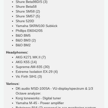
Shure Beta98D/S (3)
Shure Beta58
Shure SM58 (2)
Shure SM57 (5)
Shure 520D
Yamaha SKRM100 Subkick
Phillips El6042/05
B&O BM5
B&O BM3 (2)
B&O BM2
Headphones:
AKG K271 MK.II (7)
AKG K55 (14)
Supreme AM-835 (30)
Extreme Isolation EX-29 (4)
Vic Firth SIH1 (3)
Various:
DK-audio MSD-100SA - VU-display/spectrum & 1/3
Octave analyzer.
Korg toneworks - Digital tuner
Yamaha M-45 - Power amplifier
Behringer P16 (7) personal in-ear monitoring system