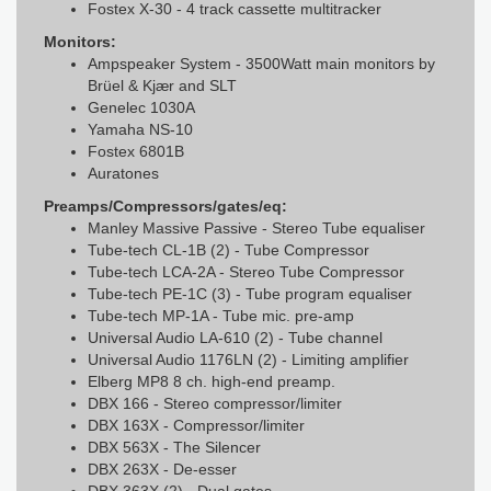
Fostex X-30 - 4 track cassette multitracker
Monitors:
Ampspeaker System - 3500Watt main monitors by
Brüel & Kjær and SLT
Genelec 1030A
Yamaha NS-10
Fostex 6801B
Auratones
Preamps/Compressors/gates/eq:
Manley Massive Passive - Stereo Tube equaliser
Tube-tech CL-1B (2) - Tube Compressor
Tube-tech LCA-2A - Stereo Tube Compressor
Tube-tech PE-1C (3) - Tube program equaliser
Tube-tech MP-1A - Tube mic. pre-amp
Universal Audio LA-610 (2) - Tube channel
Universal Audio 1176LN (2) - Limiting amplifier
Elberg MP8 8 ch. high-end preamp.
DBX 166 - Stereo compressor/limiter
DBX 163X - Compressor/limiter
DBX 563X - The Silencer
DBX 263X - De-esser