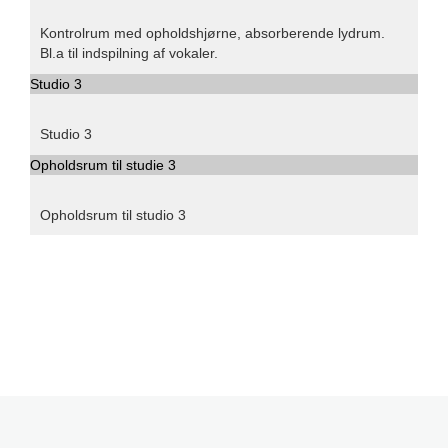
Kontrolrum med opholdshjørne, absorberende lydrum.
Bl.a til indspilning af vokaler.
Studio 3
Studio 3
Opholdsrum til studie 3
Opholdsrum til studio 3
© Free
Joomla! 3 Modules
- by
VinaGecko.com