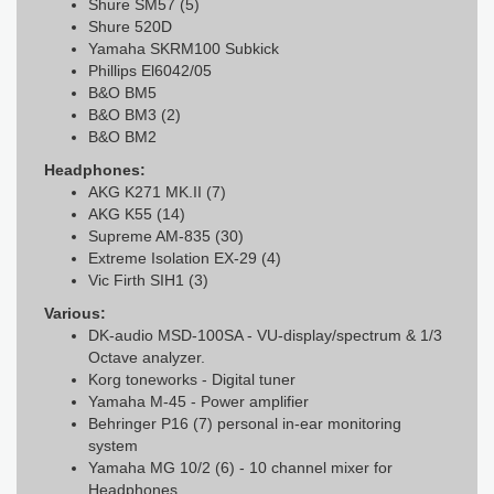
Shure SM57 (5)
Shure 520D
Yamaha SKRM100 Subkick
Phillips El6042/05
B&O BM5
B&O BM3 (2)
B&O BM2
Headphones:
AKG K271 MK.II (7)
AKG K55 (14)
Supreme AM-835 (30)
Extreme Isolation EX-29 (4)
Vic Firth SIH1 (3)
Various:
DK-audio MSD-100SA - VU-display/spectrum & 1/3
Octave analyzer.
Korg toneworks - Digital tuner
Yamaha M-45 - Power amplifier
Behringer P16 (7) personal in-ear monitoring
system
Yamaha MG 10/2 (6) - 10 channel mixer for
Headphones