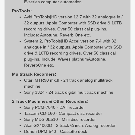
E-series computer automation.
ProTools:
Avid ProTools|HD version 12.7 with 32 analogue in /
32 outputs. Apple Computer with SSD drive & 10TB
recording drives. Over 50 classical plug-ins.
Include: Autotune, Reverb One etc.
System 2, ProTools|HD Accel version 7.4 with 32
analogue in / 32 outputs. Apple Computer with SSD
drive & 10TB recording drives. Over 50 classical
plug-ins. Include: Waves platinumAutotune,
ReverbOne etc.
Multitrack Recorders:
Otari MTR90 mk.II - 24 track analog multitrack
machine
Sony 3324 - 24 track digital multitrack machine
2 Track Machines & Other Recorders:
Sony PCM-7040 - DAT recorder
Tascam CD-160 - Compact disc recorder
Sony MDS-JE510 - Mini disc recorder
Akai GX4000D - 2 track ¼ inch. Analog recorder
Denon DPM-540 - Cassette deck