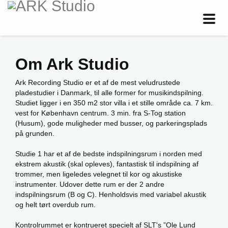
Toggl
navig
Om Ark Studio
Ark Recording Studio er et af de mest veludrustede
pladestudier i Danmark, til alle former for musikindspilning.
Studiet ligger i en 350 m2 stor villa i et stille område ca. 7 km.
vest for København centrum. 3 min. fra S-Tog station
(Husum), gode muligheder med busser, og parkeringsplads
på grunden.
Studie 1 har et af de bedste indspilningsrum i norden med
ekstrem akustik (skal opleves), fantastisk til indspilning af
trommer, men ligeledes velegnet til kor og akustiske
instrumenter. Udover dette rum er der 2 andre
indspilningsrum (B og C). Henholdsvis med variabel akustik
og helt tørt overdub rum.
Kontrolrummet er kontrueret specielt af SLT's ”Ole Lund