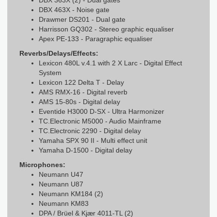
DBX 363X (2) - Dual gates
DBX 463X - Noise gate
Drawmer DS201 - Dual gate
Harrisson GQ302 - Stereo graphic equaliser
Apex PE-133 - Paragraphic equaliser
Reverbs/Delays/Effects:
Lexicon 480L v.4.1 with 2 X Larc - Digital Effect
System
Lexicon 122 Delta T - Delay
AMS RMX-16 - Digital reverb
AMS 15-80s - Digital delay
Eventide H3000 D-SX - Ultra Harmonizer
TC.Electronic M5000 - Audio Mainframe
TC.Electronic 2290 - Digital delay
Yamaha SPX 90 II - Multi effect unit
Yamaha D-1500 - Digital delay
Microphones:
Neumann U47
Neumann U87
Neumann KM184 (2)
Neumann KM83
DPA / Brüel & Kjær 4011-TL (2)