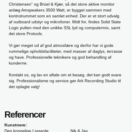
Christensen” og Brüel & Kjær, så det store aktive monitor
anlæg Amspeakers 3500 Watt, er bygget sammen med
kontrolrummet som en samlet enhed. Der er et stort udvalg
af outboard udstyr og mikrofoner. Midt for, findes Solid State
Logic pulten med den unikke SSL lyd og computermix, samt
det store Protools.
Vi gør meget ud af god atmosfære og derfor har vi gode
rummelige opholdsfaciliteter, med masser af daglys, terrasse
og have. Professionelle teknikere og god behandling af
kunderne.
Kontakt os, og lav en aftale om et besøg, det kan godt svare
sig. Professionalisme og service gør Ark Recording Studio til
det oplagte valg!
Referencer
Kunstnere:
Den kongelige Livgarde
Nik & Jay