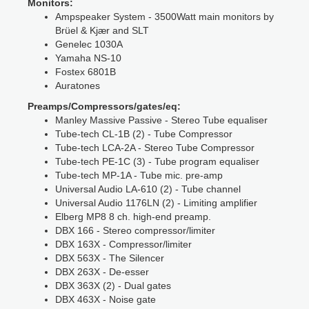
Monitors:
Ampspeaker System - 3500Watt main monitors by
Brüel & Kjær and SLT
Genelec 1030A
Yamaha NS-10
Fostex 6801B
Auratones
Preamps/Compressors/gates/eq:
Manley Massive Passive - Stereo Tube equaliser
Tube-tech CL-1B (2) - Tube Compressor
Tube-tech LCA-2A - Stereo Tube Compressor
Tube-tech PE-1C (3) - Tube program equaliser
Tube-tech MP-1A - Tube mic. pre-amp
Universal Audio LA-610 (2) - Tube channel
Universal Audio 1176LN (2) - Limiting amplifier
Elberg MP8 8 ch. high-end preamp.
DBX 166 - Stereo compressor/limiter
DBX 163X - Compressor/limiter
DBX 563X - The Silencer
DBX 263X - De-esser
DBX 363X (2) - Dual gates
DBX 463X - Noise gate