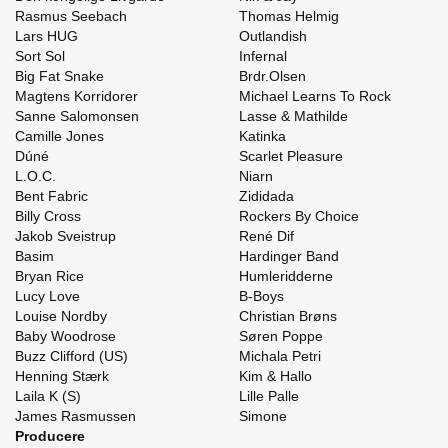
Rasmus Seebach
Thomas Helmig
Lars HUG
Outlandish
Sort Sol
Infernal
Big Fat Snake
Brdr.Olsen
Magtens Korridorer
Michael Learns To Rock
Sanne Salomonsen
Lasse & Mathilde
Camille Jones
Katinka
Dúné
Scarlet Pleasure
L.O.C.
Niarn
Bent Fabric
Zididada
Billy Cross
Rockers By Choice
Jakob Sveistrup
René Dif
Basim
Hardinger Band
Bryan Rice
Humleridderne
Lucy Love
B-Boys
Louise Nordby
Christian Brøns
Baby Woodrose
Søren Poppe
Buzz Clifford (US)
Michala Petri
Henning Stærk
Kim & Hallo
Laila K (S)
Lille Palle
James Rasmussen
Simone
Producere