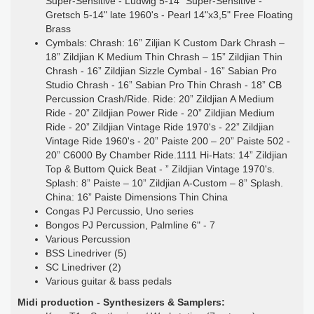
Super-Sensitive - Ludwig 5-14" Super-Sensitive -
Gretsch 5-14" late 1960's - Pearl 14"x3,5" Free Floating
Brass
Cymbals: Chrash: 16” Ziljian K Custom Dark Chrash –
18” Zildjian K Medium Thin Chrash – 15” Zildjian Thin
Chrash - 16” Zildjian Sizzle Cymbal - 16” Sabian Pro
Studio Chrash - 16” Sabian Pro Thin Chrash - 18” CB
Percussion Crash/Ride. Ride: 20” Zildjian A Medium
Ride - 20” Zildjian Power Ride - 20” Zildjian Medium
Ride - 20” Zildjian Vintage Ride 1970's - 22” Zildjian
Vintage Ride 1960's - 20” Paiste 200 – 20” Paiste 502 -
20” C6000 By Chamber Ride.1111 Hi-Hats: 14” Zildjian
Top & Buttom Quick Beat - ” Zildjian Vintage 1970's.
Splash: 8” Paiste – 10” Zildjian A-Custom – 8” Splash.
China: 16” Paiste Dimensions Thin China
Congas PJ Percussio, Uno series
Bongos PJ Percussion, Palmline 6" - 7
Various Percussion
BSS Linedriver (5)
SC Linedriver (2)
Various guitar & bass pedals
Midi production - Synthesizers & Samplers: