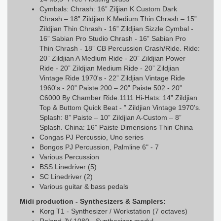
Cymbals: Chrash: 16” Ziljian K Custom Dark
Chrash – 18” Zildjian K Medium Thin Chrash – 15”
Zildjian Thin Chrash - 16” Zildjian Sizzle Cymbal -
16” Sabian Pro Studio Chrash - 16” Sabian Pro
Thin Chrash - 18” CB Percussion Crash/Ride. Ride:
20” Zildjian A Medium Ride - 20” Zildjian Power
Ride - 20” Zildjian Medium Ride - 20” Zildjian
Vintage Ride 1970's - 22” Zildjian Vintage Ride
1960's - 20” Paiste 200 – 20” Paiste 502 - 20”
C6000 By Chamber Ride.1111 Hi-Hats: 14” Zildjian
Top & Buttom Quick Beat - ” Zildjian Vintage 1970's.
Splash: 8” Paiste – 10” Zildjian A-Custom – 8”
Splash. China: 16” Paiste Dimensions Thin China
Congas PJ Percussio, Uno series
Bongos PJ Percussion, Palmline 6" - 7
Various Percussion
BSS Linedriver (5)
SC Linedriver (2)
Various guitar & bass pedals
Midi production - Synthesizers & Samplers:
Korg T1 - Synthesizer / Workstation (7 octaves)