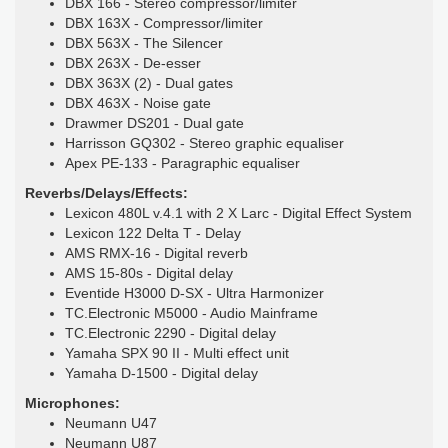
DBX 166 - Stereo compressor/limiter
DBX 163X - Compressor/limiter
DBX 563X - The Silencer
DBX 263X - De-esser
DBX 363X (2) - Dual gates
DBX 463X - Noise gate
Drawmer DS201 - Dual gate
Harrisson GQ302 - Stereo graphic equaliser
Apex PE-133 - Paragraphic equaliser
Reverbs/Delays/Effects:
Lexicon 480L v.4.1 with 2 X Larc - Digital Effect System
Lexicon 122 Delta T - Delay
AMS RMX-16 - Digital reverb
AMS 15-80s - Digital delay
Eventide H3000 D-SX - Ultra Harmonizer
TC.Electronic M5000 - Audio Mainframe
TC.Electronic 2290 - Digital delay
Yamaha SPX 90 II - Multi effect unit
Yamaha D-1500 - Digital delay
Microphones:
Neumann U47
Neumann U87