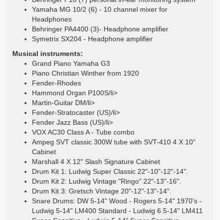
Yamaha MG 10/2 (6) - 10 channel mixer for
Headphones
Behringer PA4400 (3)- Headphone amplifier
Symetrix SX204 - Headphone amplifier
Musical instruments:
Grand Piano Yamaha G3
Piano Christian Winther from 1920
Fender-Rhodes
Hammond Organ P100S/li>
Martin-Guitar DM/li>
Fender-Stratocaster (US)/li>
Fender Jazz Bass (US)/li>
VOX AC30 Class A - Tube combo
Ampeg SVT classic 300W tube with SVT-410 4 X 10"
Cabinet
Marshall 4 X 12" Slash Signature Cabinet
Drum Kit 1: Ludwig Super Classic 22"-10"-12"-14".
Drum Kit 2: Ludwig Vintage "Ringo" 22"-13"-16".
Drum Kit 3: Gretsch Vintage 20"-12"-13"-14".
Snare Drums: DW 5-14" Wood - Rogers 5-14" 1970's -
Ludwig 5-14" LM400 Standard - Ludwig 6.5-14" LM411