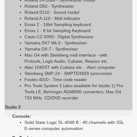
Roland JV-1080 - Synthesizer modul
Roland D50 - Synthesizer
Roland D110 - Sound modul
Roland A-110 - Midi indicator
Emax 2 - 16bit Sampling keyboard
Emax 1 - 8 bit Sampling Keyboard
Casio CZ-5000 - Digital Synthesizer
Yamaha DX7 Mk.II - Syntheziser
Yamaha DX-7 - Syntheziser
Mac G4 with Steinberg midi interface - with
Protools, Logic Audio, Cubase, Reason etc.
Atari 1040ST with Cubase etc. - Atari computer
Steinberg SMP-24 - SMPTE/MIDI syncronizer
Fostex 4010 - Time code reader
Pro Tools System 3 (also available for studio 1) Pro
Tools LE, Behringer ADA8000 converters, Mac G4
733 MHz. CD/DVD recorder
Studio 3
Console:
©
Solid State Logic SL-4048 B - 40 channels with SSL
Free
E-series computer automation.
Joom
3