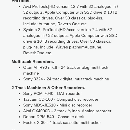
ProTools:
Mod
Avid ProTools|HD version 12.7 with 32 analogue in /
by
32 outputs. Apple Computer with SSD drive & 10TB
Vin
recording drives. Over 50 classical plug-ins.
Include: Autotune, Reverb One etc.
System 2, ProTools|HD Accel version 7.4 with 32
analogue in / 32 outputs. Apple Computer with SSD
drive & 10TB recording drives. Over 50 classical
plug-ins. Include: Waves platinumAutotune,
ReverbOne etc.
Multitrack Recorders:
Otari MTR90 mk.II - 24 track analog multitrack
machine
Sony 3324 - 24 track digital multitrack machine
2 Track Machines & Other Recorders:
Sony PCM-7040 - DAT recorder
Tascam CD-160 - Compact disc recorder
Sony MDS-JE510 - Mini disc recorder
Akai GX4000D - 2 track ¼ inch. Analog recorder
Denon DPM-540 - Cassette deck
Fostex X-30 - 4 track cassette multitracker